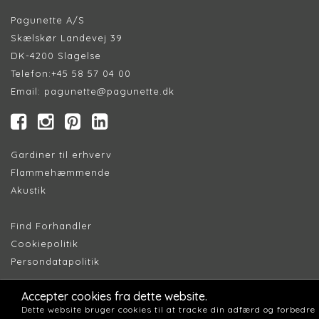
Pagunette A/S
Skælskør Landevej 39
DK-4200 Slagelse
Telefon:
+45 58 57 04 00
Email:
pagunette@pagunette.dk
Gardiner til erhverv
Flammehæmmende
Akustik
Find Forhandler
Cookiepolitik
Persondatapolitik
Accepter cookies fra dette website.
Dette website bruger cookies til at tracke din adfærd og forbedre