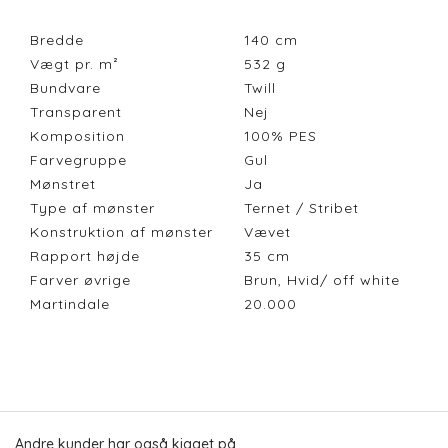
Bredde
140
cm
Vægt pr. m²
532
g
Bundvare
Twill
Transparent
Nej
Komposition
100% PES
Farvegruppe
Gul
Mønstret
Ja
Type af mønster
Ternet / Stribet
Konstruktion af mønster
Vævet
Rapport højde
35
cm
Farver øvrige
Brun, Hvid/ off white
Martindale
20.000
Andre kunder har også kigget på