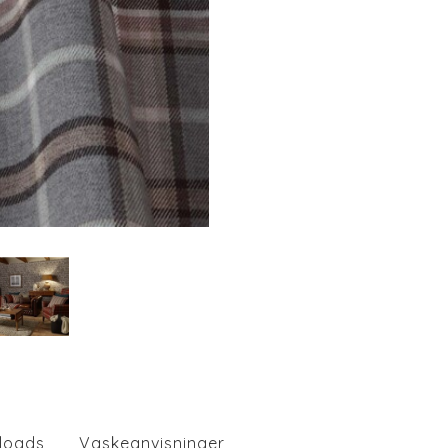
loads
Vaskeanvisninger