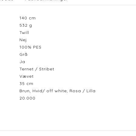
140
cm
532
g
Twill
Nej
100% PES
Grå
Ja
Ternet / Stribet
Vævet
35
cm
Brun, Hvid/ off white, Rosa / Lilla
20.000