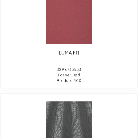
LUMA FR
D298733553
Farve: Rød
Bredde: 300