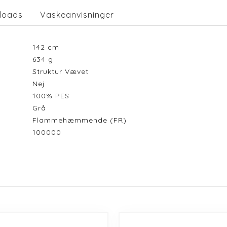
loads
Vaskeanvisninger
142
cm
634
g
Struktur Vævet
Nej
100% PES
Grå
Flammehæmmende (FR)
100000