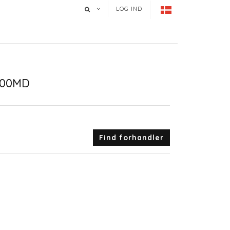
LOG IND
000MD
Find forhandler