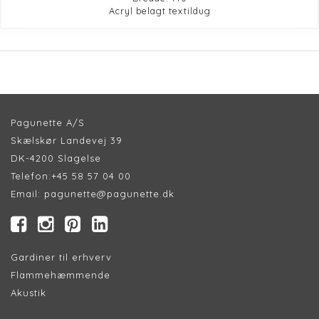
Acryl belagt textildug
Pagunette A/S
Skælskør Landevej 39
DK-4200 Slagelse
Telefon:
+45 58 57 04 00
Email:
pagunette@pagunette.dk
Gardiner til erhverv
Flammehæmmende
Akustik