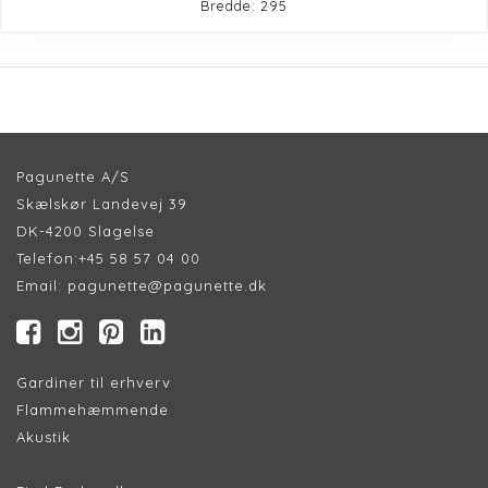
Bredde: 295
Pagunette A/S
Skælskør Landevej 39
DK-4200 Slagelse
Telefon:
+45 58 57 04 00
Email:
pagunette@pagunette.dk
Gardiner til erhverv
Flammehæmmende
Akustik