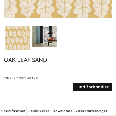
OAK LEAF SAND
Varenummer:
258011
Find forhandler
Specifikation
Beskrivelse
Downloads
Vaskeanvisninger