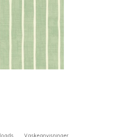
loads
Vaskeanvisninger