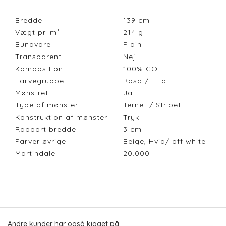
Bredde
139
cm
Vægt pr. m²
214
g
Bundvare
Plain
Transparent
Nej
Komposition
100% COT
Farvegruppe
Rosa / Lilla
Mønstret
Ja
Type af mønster
Ternet / Stribet
Konstruktion af mønster
Tryk
Rapport bredde
3
cm
Farver øvrige
Beige, Hvid/ off white
Martindale
20.000
Andre kunder har også kigget på