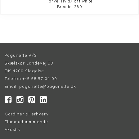
Farve: Hvid/ off white
Bredde: 280
Pagunette A/S
Skælskør Landevej 39
DK-4200 Slagelse
Telefon:
+45 58 57 04 00
Email:
pagunette@pagunette.dk
Gardiner til erhverv
Flammehæmmende
Akustik