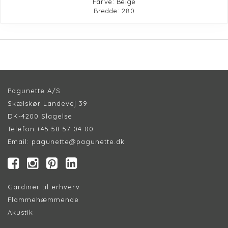
Farve: Beige
Bredde: 280
Pagunette A/S
Skælskør Landevej 39
DK-4200 Slagelse
Telefon:
+45 58 57 04 00
Email:
pagunette@pagunette.dk
Gardiner til erhverv
Flammehæmmende
Akustik