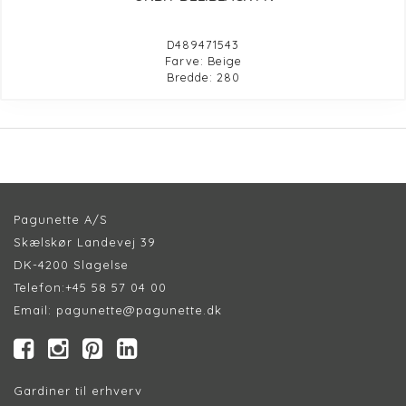
D489471543
Farve: Beige
Bredde: 280
Pagunette A/S
Skælskør Landevej 39
DK-4200 Slagelse
Telefon:
+45 58 57 04 00
Email:
pagunette@pagunette.dk
Gardiner til erhverv