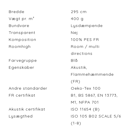
Bredde
295
cm
Vægt pr. m²
400
g
Bundvare
Lysdæmpende
Transparent
Nej
Komposition
100% PES FR
Roomhigh
Room / multi
directions
Farvegruppe
Blå
Egenskaber
Akustik,
Flammehæmmende
(FR)
Andre standarder
Oeko-Tex 100
FR certifikat
B1, BS 5867, EN 13773,
M1, NFPA 701
Akustik certifikat
ISO 11654 (B)
Lysægthed
ISO 105 B02 SCALE 5/6
(1-8)