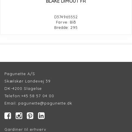
BLAKE DIMOUT FR
D374965552
Farve: Blå
Bredde: 295
Pagunette A/S
Skælskør Landevej 39
DK-4200 Slagelse
Telefon:
+45 58 57 04 00
Email:
pagunette@pagunette.dk
Gardiner til erhverv