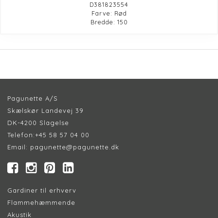
D381823554
Farve: Rød
Bredde: 150
Pagunette A/S
Skælskør Landevej 39
DK-4200 Slagelse
Telefon:
+45 58 57 04 00
Email:
pagunette@pagunette.dk
Gardiner til erhverv
Flammehæmmende
Akustik