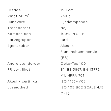
Bredde
150
cm
Vægt pr. m²
260
g
Bundvare
Lysdæmpende
Transparent
Nej
Komposition
100% PES FR
Farvegruppe
Rød
Egenskaber
Akustik,
Flammehæmmende
(FR)
Andre standarder
Oeko-Tex 100
FR certifikat
B1, BS 5867, EN 13773,
M1, NFPA 701
Akustik certifikat
ISO 11654 (C)
Lysægthed
ISO 105 B02 SCALE 4/5
(1-8)