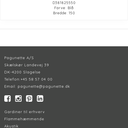
D381825550
Farve: Blå
Bredde: 150
Pagunette A/S
Skælskør Landevej 39
DK-4200 Slagelse
Telefon:
+45 58 57 04 00
Email:
pagunette@pagunette.dk
Gardiner til erhverv
Flammehæmmende
Akustik