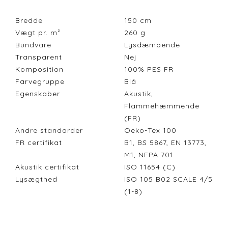
Bredde
150
cm
Vægt pr. m²
260
g
Bundvare
Lysdæmpende
Transparent
Nej
Komposition
100% PES FR
Farvegruppe
Blå
Egenskaber
Akustik,
Flammehæmmende
(FR)
Andre standarder
Oeko-Tex 100
FR certifikat
B1, BS 5867, EN 13773,
M1, NFPA 701
Akustik certifikat
ISO 11654 (C)
Lysægthed
ISO 105 B02 SCALE 4/5
(1-8)