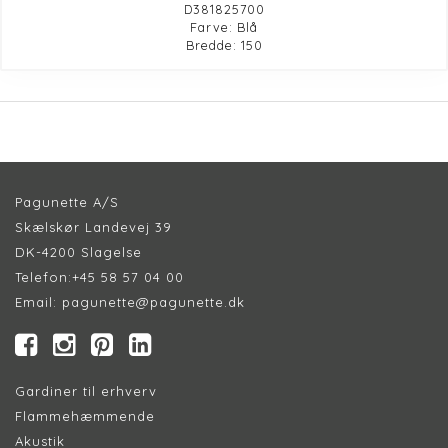
D381825700
Farve: Blå
Bredde: 150
Pagunette A/S
Skælskør Landevej 39
DK-4200 Slagelse
Telefon:
+45 58 57 04 00
Email:
pagunette@pagunette.dk
Gardiner til erhverv
Flammehæmmende
Akustik