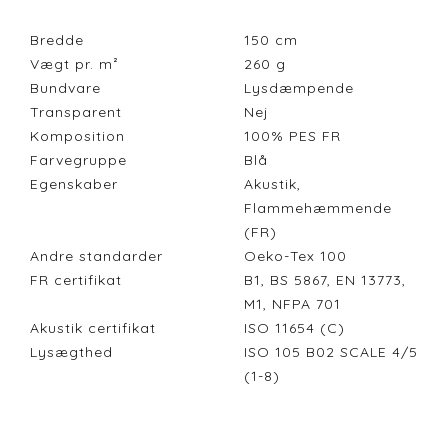
Bredde
150
cm
Vægt pr. m²
260
g
Bundvare
Lysdæmpende
Transparent
Nej
Komposition
100% PES FR
Farvegruppe
Blå
Egenskaber
Akustik,
Flammehæmmende
(FR)
Andre standarder
Oeko-Tex 100
FR certifikat
B1, BS 5867, EN 13773,
M1, NFPA 701
Akustik certifikat
ISO 11654 (C)
Lysægthed
ISO 105 B02 SCALE 4/5
(1-8)