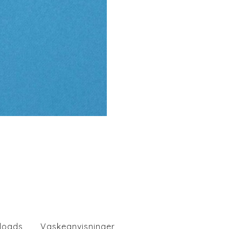
loads
Vaskeanvisninger