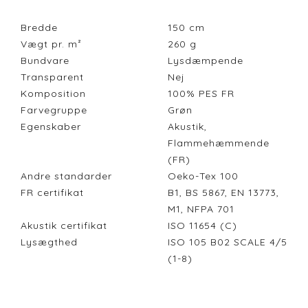
Bredde
150
cm
Vægt pr. m²
260
g
Bundvare
Lysdæmpende
Transparent
Nej
Komposition
100% PES FR
Farvegruppe
Grøn
Egenskaber
Akustik,
Flammehæmmende
(FR)
Andre standarder
Oeko-Tex 100
FR certifikat
B1, BS 5867, EN 13773,
M1, NFPA 701
Akustik certifikat
ISO 11654 (C)
Lysægthed
ISO 105 B02 SCALE 4/5
(1-8)