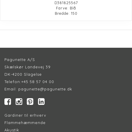
D381825567
Farve: Blå
Bredde: 150
Pagunette A/S
Skælskør Landevej 39
DK-4200 Slagelse
Telefon:
+45 58 57 04 00
Email:
pagunette@pagunette.dk
Gardiner til erhverv
Flammehæmmende
Akustik