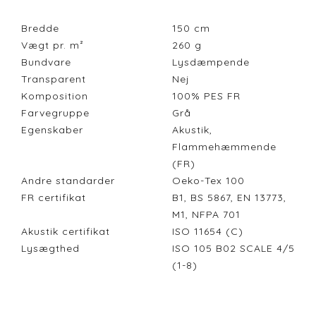
Bredde
150
cm
Vægt pr. m²
260
g
Bundvare
Lysdæmpende
Transparent
Nej
Komposition
100% PES FR
Farvegruppe
Grå
Egenskaber
Akustik,
Flammehæmmende
(FR)
Andre standarder
Oeko-Tex 100
FR certifikat
B1, BS 5867, EN 13773,
M1, NFPA 701
Akustik certifikat
ISO 11654 (C)
Lysægthed
ISO 105 B02 SCALE 4/5
(1-8)