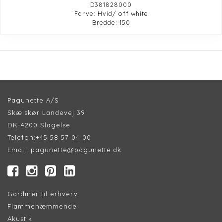
D381828000
Farve: Hvid/ off white
Bredde: 150
Pagunette A/S
Skælskør Landevej 39
DK-4200 Slagelse
Telefon:
+45 58 57 04 00
Email:
pagunette@pagunette.dk
Gardiner til erhverv
Flammehæmmende
Akustik