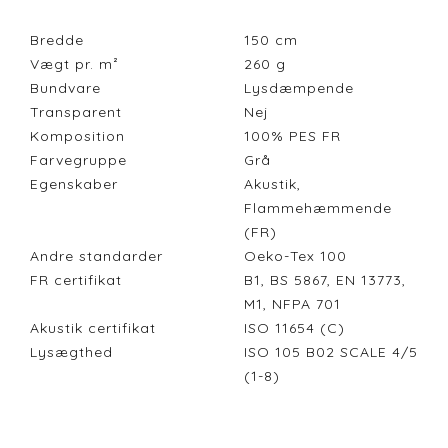
Bredde
150
cm
Vægt pr. m²
260
g
Bundvare
Lysdæmpende
Transparent
Nej
Komposition
100% PES FR
Farvegruppe
Grå
Egenskaber
Akustik,
Flammehæmmende
(FR)
Andre standarder
Oeko-Tex 100
FR certifikat
B1, BS 5867, EN 13773,
M1, NFPA 701
Akustik certifikat
ISO 11654 (C)
Lysægthed
ISO 105 B02 SCALE 4/5
(1-8)