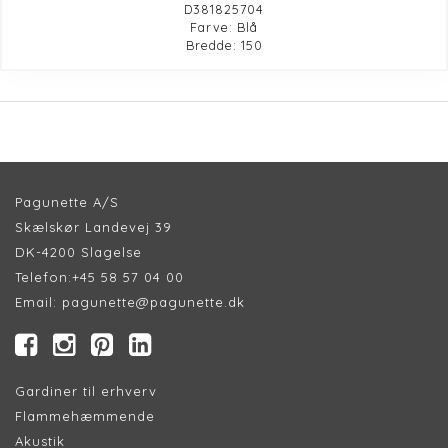
D381825704
Farve: Blå
Bredde: 150
Pagunette A/S
Skælskør Landevej 39
DK-4200 Slagelse
Telefon:
+45 58 57 04 00
Email:
pagunette@pagunette.dk
Gardiner til erhverv
Flammehæmmende
Akustik