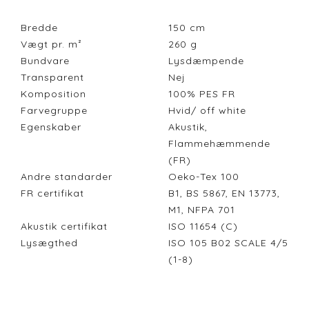
Bredde
150
cm
Vægt pr. m²
260
g
Bundvare
Lysdæmpende
Transparent
Nej
Komposition
100% PES FR
Farvegruppe
Hvid/ off white
Egenskaber
Akustik,
Flammehæmmende
(FR)
Andre standarder
Oeko-Tex 100
FR certifikat
B1, BS 5867, EN 13773,
M1, NFPA 701
Akustik certifikat
ISO 11654 (C)
Lysægthed
ISO 105 B02 SCALE 4/5
(1-8)