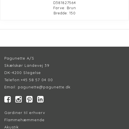
D381827564
Farve: Brun
Bredde: 150
Pagunette A/S
Skælskør Landevej 39
DK-4200 Slagelse
Telefon:
+45 58 57 04 00
Email:
pagunette@pagunette.dk
Gardiner til erhverv
Flammehæmmende
Akustik