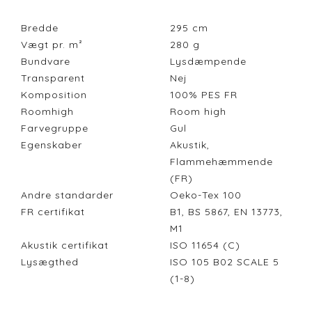
Bredde
295
cm
Vægt pr. m²
280
g
Bundvare
Lysdæmpende
Transparent
Nej
Komposition
100% PES FR
Roomhigh
Room high
Farvegruppe
Gul
Egenskaber
Akustik,
Flammehæmmende
(FR)
Andre standarder
Oeko-Tex 100
FR certifikat
B1, BS 5867, EN 13773,
M1
Akustik certifikat
ISO 11654 (C)
Lysægthed
ISO 105 B02 SCALE 5
(1-8)