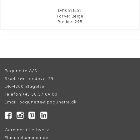
D410521552
Farve: Beige
Bredde: 295
Pagunette A/S
Skælskør Landevej 39
DK-4200 Slagelse
Telefon:
+45 58 57 04 00
Email:
pagunette@pagunette.dk
Gardiner til erhverv
Flammehæmmende