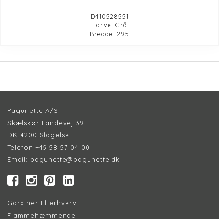
D410528551
Farve: Grå
Bredde: 295
Pagunette A/S
Skælskør Landevej 39
DK-4200 Slagelse
Telefon:
+45 58 57 04 00
Email:
pagunette@pagunette.dk
Gardiner til erhverv
Flammehæmmende