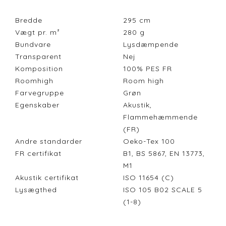
Bredde
295
cm
Vægt pr. m²
280
g
Bundvare
Lysdæmpende
Transparent
Nej
Komposition
100% PES FR
Roomhigh
Room high
Farvegruppe
Grøn
Egenskaber
Akustik,
Flammehæmmende
(FR)
Andre standarder
Oeko-Tex 100
FR certifikat
B1, BS 5867, EN 13773,
M1
Akustik certifikat
ISO 11654 (C)
Lysægthed
ISO 105 B02 SCALE 5
(1-8)