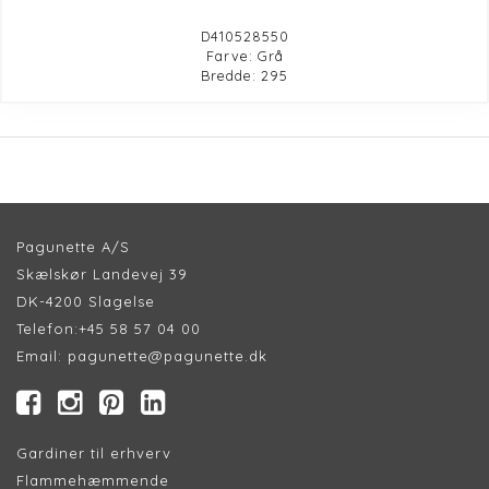
D410528550
Farve: Grå
Bredde: 295
Pagunette A/S
Skælskør Landevej 39
DK-4200 Slagelse
Telefon:
+45 58 57 04 00
Email:
pagunette@pagunette.dk
Gardiner til erhverv
Flammehæmmende