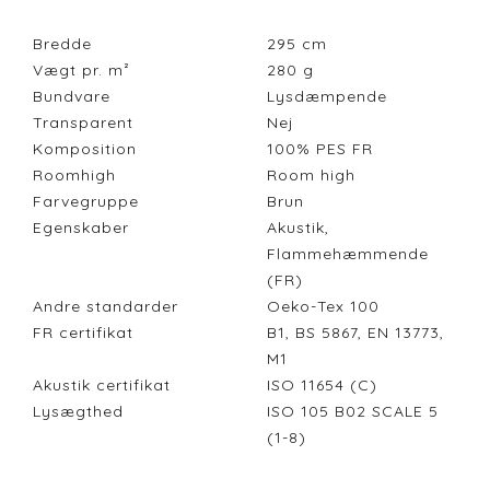
Bredde
295
cm
Vægt pr. m²
280
g
Bundvare
Lysdæmpende
Transparent
Nej
Komposition
100% PES FR
Roomhigh
Room high
Farvegruppe
Brun
Egenskaber
Akustik,
Flammehæmmende
(FR)
Andre standarder
Oeko-Tex 100
FR certifikat
B1, BS 5867, EN 13773,
M1
Akustik certifikat
ISO 11654 (C)
Lysægthed
ISO 105 B02 SCALE 5
(1-8)