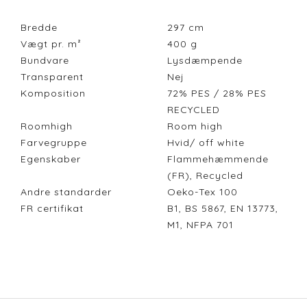
Bredde
297
cm
Vægt pr. m²
400
g
Bundvare
Lysdæmpende
Transparent
Nej
Komposition
72% PES / 28% PES
RECYCLED
Roomhigh
Room high
Farvegruppe
Hvid/ off white
Egenskaber
Flammehæmmende
(FR), Recycled
Andre standarder
Oeko-Tex 100
FR certifikat
B1, BS 5867, EN 13773,
M1, NFPA 701