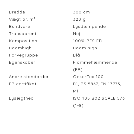
Bredde
300
cm
Vægt pr. m²
320
g
Bundvare
Lysdæmpende
Transparent
Nej
Komposition
100% PES FR
Roomhigh
Room high
Farvegruppe
Blå
Egenskaber
Flammehæmmende
(FR)
Andre standarder
Oeko-Tex 100
FR certifikat
B1, BS 5867, EN 13773,
M1
Lysægthed
ISO 105 B02 SCALE 5/6
(1-8)