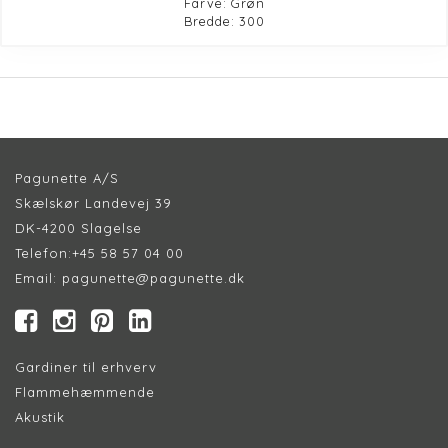
Farve: Grøn
Bredde: 300
Pagunette A/S
Skælskør Landevej 39
DK-4200 Slagelse
Telefon:
+45 58 57 04 00
Email:
pagunette@pagunette.dk
Gardiner til erhverv
Flammehæmmende
Akustik