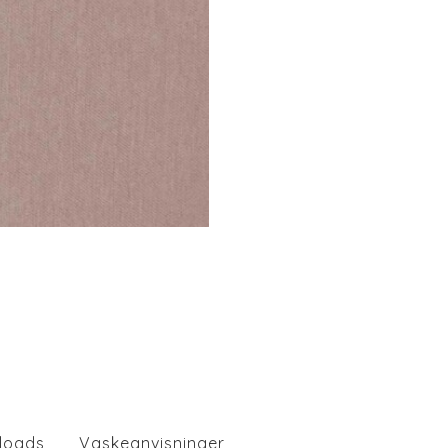
loads
Vaskeanvisninger