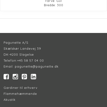
Farve: Gul
Bredde: 300
Pagunette A/S
Skælskør Landevej 39
DK-4200 Slagelse
Telefon:
+45 58 57 04 00
Email:
pagunette@pagunette.dk
Gardiner til erhverv
Flammehæmmende
Akustik