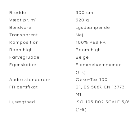
Bredde
300
cm
Vægt pr. m²
320
g
Bundvare
Lysdæmpende
Transparent
Nej
Komposition
100% PES FR
Roomhigh
Room high
Farvegruppe
Beige
Egenskaber
Flammehæmmende
(FR)
Andre standarder
Oeko-Tex 100
FR certifikat
B1, BS 5867, EN 13773,
M1
Lysægthed
ISO 105 B02 SCALE 5/6
(1-8)