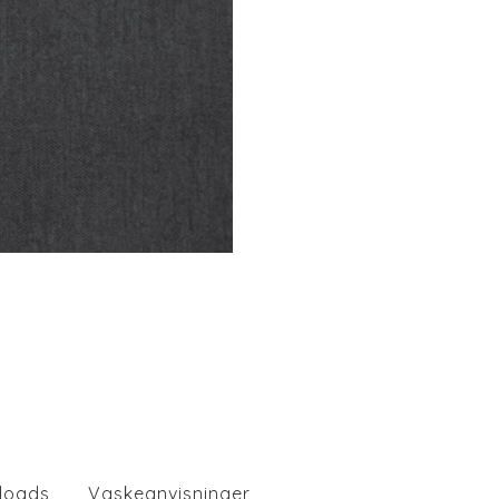
loads
Vaskeanvisninger