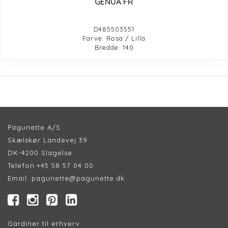
GENUA FR
D485503551
Farve: Rosa / Lilla
Bredde: 140
Pagunette A/S
Skælskør Landevej 39
DK-4200 Slagelse
Telefon:
+45 58 57 04 00
Email:
pagunette@pagunette.dk
Gardiner til erhverv