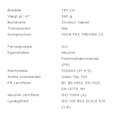
Bredde
140
cm
Vægt pr. m²
560
g
Bundvare
Struktur Vævet
Transparent
Nej
Komposition
100% PES TREVIRA CS
Farvegruppe
Gul
Egenskaber
Akustik,
Flammehæmmende
(FR)
Martindale
100000 (PI 4-5)
Andre standarder
Oeko-Tex 100
FR certifikat
B1, BS 5852, EN 1021,
EN 13773, M1
Akustik certifikat
ISO 11654 (A)
Lysægthed
ISO 105 B02 SCALE 5/6
(1-8)