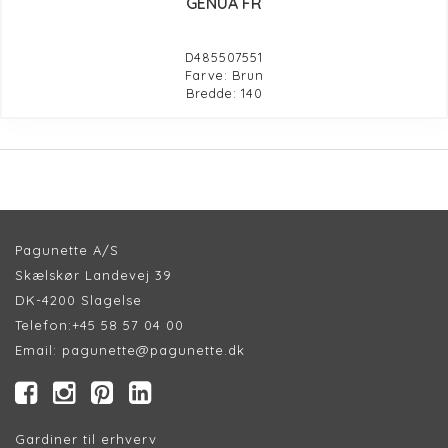
GENUA FR
D485507551
Farve: Brun
Bredde: 140
Pagunette A/S
Skælskør Landevej 39
DK-4200 Slagelse
Telefon:
+45 58 57 04 00
Email:
pagunette@pagunette.dk
Gardiner til erhverv