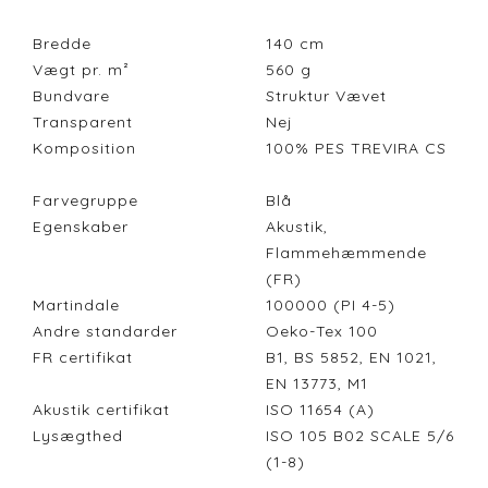
Bredde
140
cm
Vægt pr. m²
560
g
Bundvare
Struktur Vævet
Transparent
Nej
Komposition
100% PES TREVIRA CS
Farvegruppe
Blå
Egenskaber
Akustik,
Flammehæmmende
(FR)
Martindale
100000 (PI 4-5)
Andre standarder
Oeko-Tex 100
FR certifikat
B1, BS 5852, EN 1021,
EN 13773, M1
Akustik certifikat
ISO 11654 (A)
Lysægthed
ISO 105 B02 SCALE 5/6
(1-8)