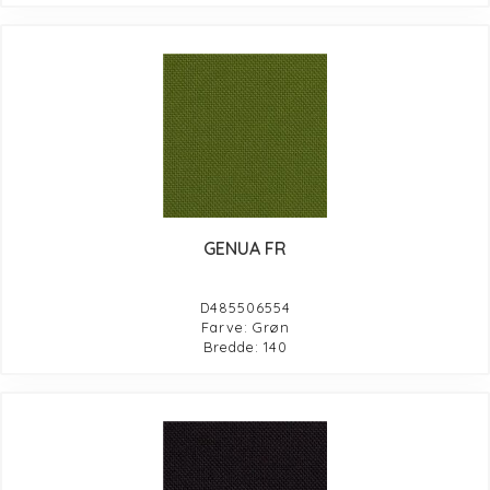
GENUA FR
D485506554
Farve: Grøn
Bredde: 140