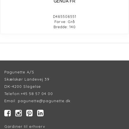
GENUA FR
D485508551
Farve: Grå
Bredde: 140
Pagunette A/S
Skælskør Landevej 39
DK-4200 Slagelse
Telefon:
+45 58 57 04 00
Email:
pagunette@pagunette.dk
Gardiner til erhverv