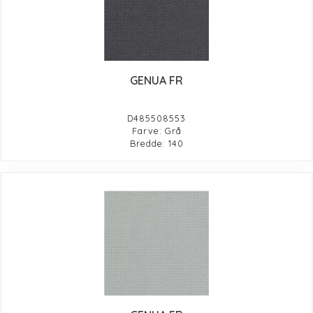
GENUA FR
D485508553
Farve: Grå
Bredde: 140