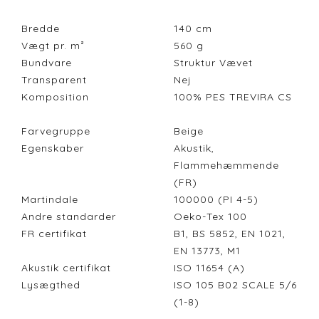
Bredde
140
cm
Vægt pr. m²
560
g
Bundvare
Struktur Vævet
Transparent
Nej
Komposition
100% PES TREVIRA CS
Farvegruppe
Beige
Egenskaber
Akustik,
Flammehæmmende
(FR)
Martindale
100000 (PI 4-5)
Andre standarder
Oeko-Tex 100
FR certifikat
B1, BS 5852, EN 1021,
EN 13773, M1
Akustik certifikat
ISO 11654 (A)
Lysægthed
ISO 105 B02 SCALE 5/6
(1-8)