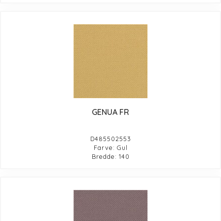
GENUA FR
D485502553
Farve: Gul
Bredde: 140