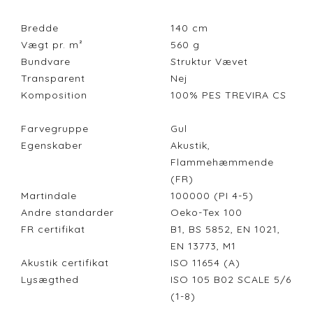
Bredde
140
cm
Vægt pr. m²
560
g
Bundvare
Struktur Vævet
Transparent
Nej
Komposition
100% PES TREVIRA CS
Farvegruppe
Gul
Egenskaber
Akustik,
Flammehæmmende
(FR)
Martindale
100000 (PI 4-5)
Andre standarder
Oeko-Tex 100
FR certifikat
B1, BS 5852, EN 1021,
EN 13773, M1
Akustik certifikat
ISO 11654 (A)
Lysægthed
ISO 105 B02 SCALE 5/6
(1-8)