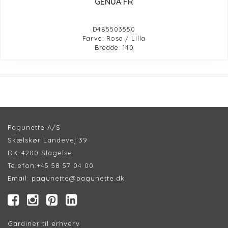
GENUA FR
D485503550
Farve: Rosa / Lilla
Bredde: 140
Pagunette A/S
Skælskør Landevej 39
DK-4200 Slagelse
Telefon:
+45 58 57 04 00
Email:
pagunette@pagunette.dk
Gardiner til erhverv