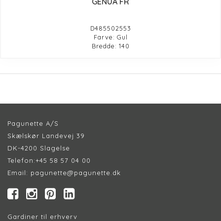
GENUA FR
D485502553
Farve: Gul
Bredde: 140
Pagunette A/S
Skælskør Landevej 39
DK-4200 Slagelse
Telefon:
+45 58 57 04 00
Email:
pagunette@pagunette.dk
Gardiner til erhverv