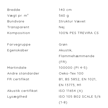
Bredde
140
cm
Vægt pr. m²
560
g
Bundvare
Struktur Vævet
Transparent
Nej
Komposition
100% PES TREVIRA CS
Farvegruppe
Grøn
Egenskaber
Akustik,
Flammehæmmende
(FR)
Martindale
100000 (PI 4-5)
Andre standarder
Oeko-Tex 100
FR certifikat
B1, BS 5852, EN 1021,
EN 13773, M1
Akustik certifikat
ISO 11654 (A)
Lysægthed
ISO 105 B02 SCALE 5/6
(1-8)