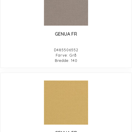
GENUA FR
D485506552
Farve: Grå
Bredde: 140