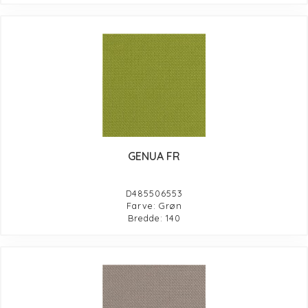
GENUA FR
D485506553
Farve: Grøn
Bredde: 140