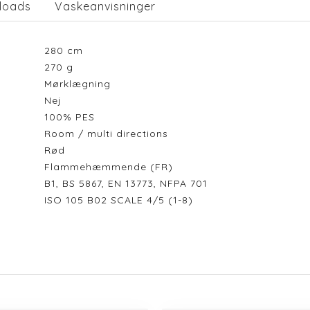
loads
Vaskeanvisninger
280
cm
270
g
Mørklægning
Nej
100% PES
Room / multi directions
Rød
Flammehæmmende (FR)
B1, BS 5867, EN 13773, NFPA 701
ISO 105 B02 SCALE 4/5 (1-8)