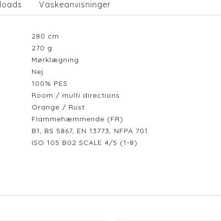
loads
Vaskeanvisninger
280
cm
270
g
Mørklægning
Nej
100% PES
Room / multi directions
Orange / Rust
Flammehæmmende (FR)
B1, BS 5867, EN 13773, NFPA 701
ISO 105 B02 SCALE 4/5 (1-8)