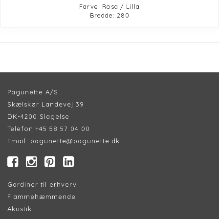
Farve: Rosa / Lilla
Bredde: 280
Pagunette A/S
Skælskør Landevej 39
DK-4200 Slagelse
Telefon:
+45 58 57 04 00
Email:
pagunette@pagunette.dk
Gardiner til erhverv
Flammehæmmende
Akustik