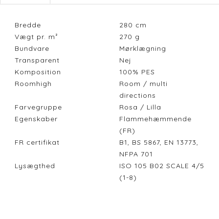
Bredde
280
cm
Vægt pr. m²
270
g
Bundvare
Mørklægning
Transparent
Nej
Komposition
100% PES
Roomhigh
Room / multi
directions
Farvegruppe
Rosa / Lilla
Egenskaber
Flammehæmmende
(FR)
FR certifikat
B1, BS 5867, EN 13773,
NFPA 701
Lysægthed
ISO 105 B02 SCALE 4/5
(1-8)