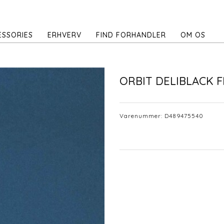
ESSORIES
ERHVERV
FIND FORHANDLER
OM OS
ORBIT DELIBLACK F
Varenummer:
D489475540