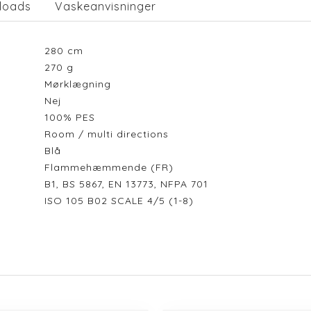
loads
Vaskeanvisninger
280
cm
270
g
Mørklægning
Nej
100% PES
Room / multi directions
Blå
Flammehæmmende (FR)
B1, BS 5867, EN 13773, NFPA 701
ISO 105 B02 SCALE 4/5 (1-8)