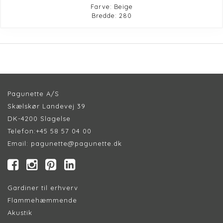
Farve: Beige
Bredde: 280
Pagunette A/S
Skælskør Landevej 39
DK-4200 Slagelse
Telefon:
+45 58 57 04 00
Email:
pagunette@pagunette.dk
Gardiner til erhverv
Flammehæmmende
Akustik