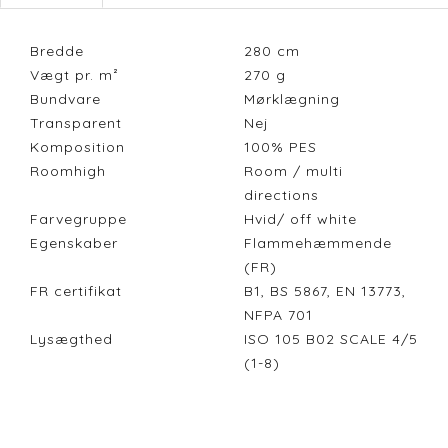
Bredde
280
cm
Vægt pr. m²
270
g
Bundvare
Mørklægning
Transparent
Nej
Komposition
100% PES
Roomhigh
Room / multi
directions
Farvegruppe
Hvid/ off white
Egenskaber
Flammehæmmende
(FR)
FR certifikat
B1, BS 5867, EN 13773,
NFPA 701
Lysægthed
ISO 105 B02 SCALE 4/5
(1-8)