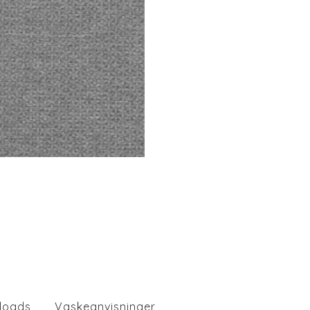
loads
Vaskeanvisninger