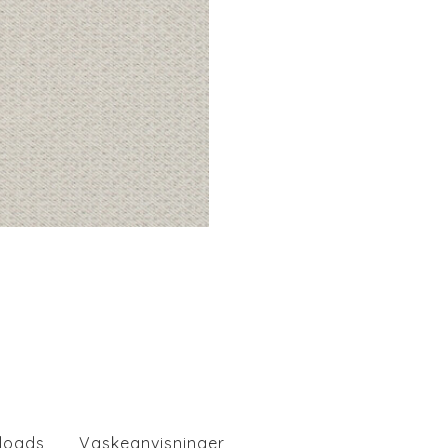
loads
Vaskeanvisninger