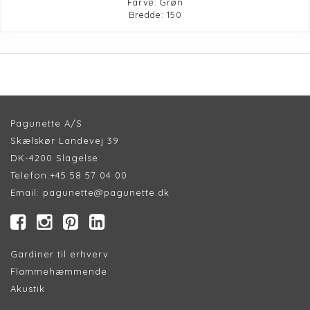
Farve: Grøn
Bredde: 150
Pagunette A/S
Skælskør Landevej 39
DK-4200 Slagelse
Telefon:
+45 58 57 04 00
Email:
pagunette@pagunette.dk
Gardiner til erhverv
Flammehæmmende
Akustik