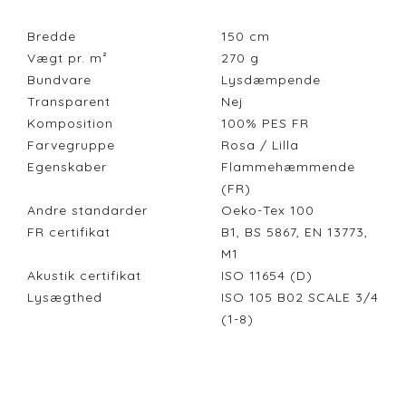
Bredde
150
cm
Vægt pr. m²
270
g
Bundvare
Lysdæmpende
Transparent
Nej
Komposition
100% PES FR
Farvegruppe
Rosa / Lilla
Egenskaber
Flammehæmmende
(FR)
Andre standarder
Oeko-Tex 100
FR certifikat
B1, BS 5867, EN 13773,
M1
Akustik certifikat
ISO 11654 (D)
Lysægthed
ISO 105 B02 SCALE 3/4
(1-8)