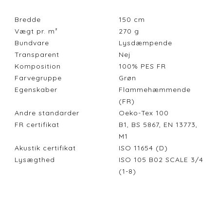
Bredde
150
cm
Vægt pr. m²
270
g
Bundvare
Lysdæmpende
Transparent
Nej
Komposition
100% PES FR
Farvegruppe
Grøn
Egenskaber
Flammehæmmende
(FR)
Andre standarder
Oeko-Tex 100
FR certifikat
B1, BS 5867, EN 13773,
M1
Akustik certifikat
ISO 11654 (D)
Lysægthed
ISO 105 B02 SCALE 3/4
(1-8)