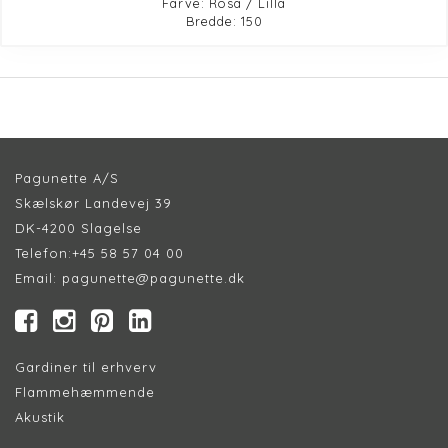
Farve: Rosa / Lilla
Bredde: 150
Pagunette A/S
Skælskør Landevej 39
DK-4200 Slagelse
Telefon:
+45 58 57 04 00
Email:
pagunette@pagunette.dk
Gardiner til erhverv
Flammehæmmende
Akustik