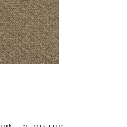
loads
Vaskeanvisninger