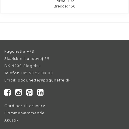
Farve: Grå
Bredde: 150
Pagunette A/S
Skælskør Landevej 39
DK-4200 Slagelse
Telefon:
+45 58 57 04 00
Email:
pagunette@pagunette.dk
Gardiner til erhverv
Flammehæmmende
Akustik