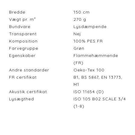
Bredde
150
cm
Vægt pr. m²
270
g
Bundvare
Lysdæmpende
Transparent
Nej
Komposition
100% PES FR
Farvegruppe
Grøn
Egenskaber
Flammehæmmende
(FR)
Andre standarder
Oeko-Tex 100
FR certifikat
B1, BS 5867, EN 13773,
M1
Akustik certifikat
ISO 11654 (D)
Lysægthed
ISO 105 B02 SCALE 3/4
(1-8)