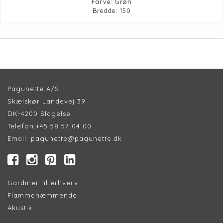
Farve: Grøn
Bredde: 150
Pagunette A/S
Skælskør Landevej 39
DK-4200 Slagelse
Telefon:
+45 58 57 04 00
Email:
pagunette@pagunette.dk
Gardiner til erhverv
Flammehæmmende
Akustik