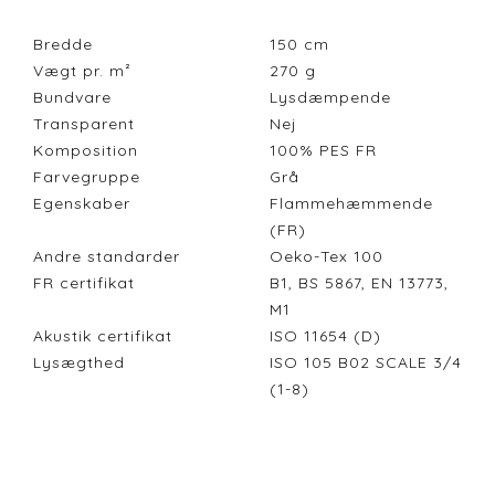
Bredde
150
cm
Vægt pr. m²
270
g
Bundvare
Lysdæmpende
Transparent
Nej
Komposition
100% PES FR
Farvegruppe
Grå
Egenskaber
Flammehæmmende
(FR)
Andre standarder
Oeko-Tex 100
FR certifikat
B1, BS 5867, EN 13773,
M1
Akustik certifikat
ISO 11654 (D)
Lysægthed
ISO 105 B02 SCALE 3/4
(1-8)