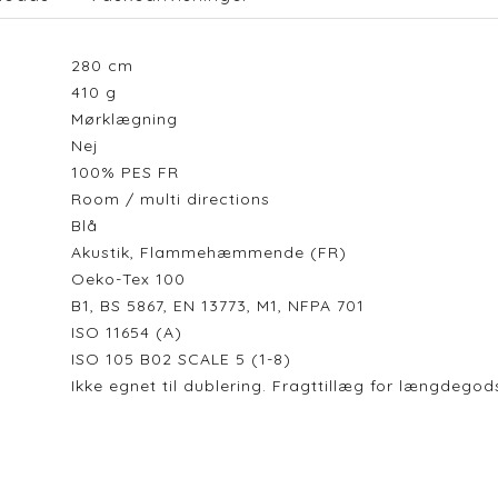
280
cm
410
g
Mørklægning
Nej
100% PES FR
Room / multi directions
Blå
Akustik, Flammehæmmende (FR)
Oeko-Tex 100
B1, BS 5867, EN 13773, M1, NFPA 701
ISO 11654 (A)
ISO 105 B02 SCALE 5 (1-8)
Ikke egnet til dublering. Fragttillæg for længdeg