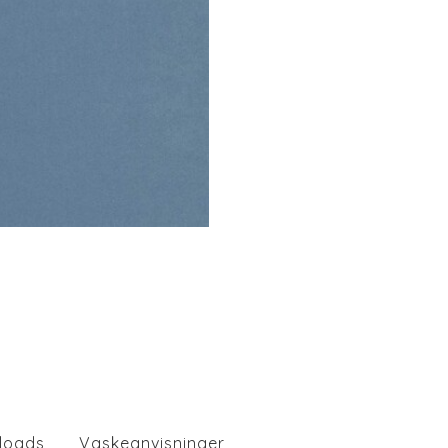
loads
Vaskeanvisninger