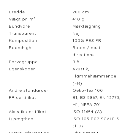
Bredde
280
cm
Vægt pr. m²
410
g
Bundvare
Mørklægning
Transparent
Nej
Komposition
100% PES FR
Roomhigh
Room / multi
directions
Farvegruppe
Blå
Egenskaber
Akustik,
Flammehæmmende
(FR)
Andre standarder
Oeko-Tex 100
FR certifikat
B1, BS 5867, EN 13773,
M1, NFPA 701
Akustik certifikat
ISO 11654 (A)
Lysægthed
ISO 105 B02 SCALE 5
(1-8)