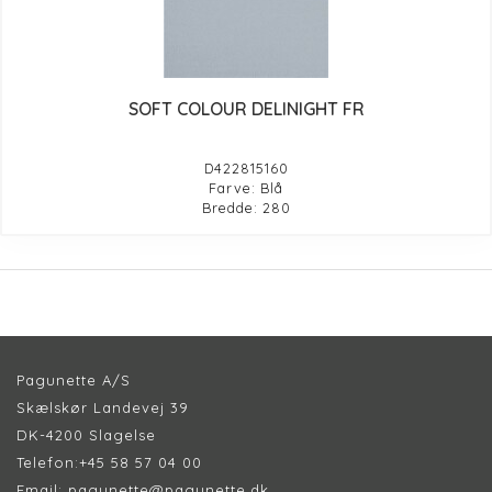
SOFT COLOUR DELINIGHT FR
D422815160
Farve: Blå
Bredde: 280
Pagunette A/S
Skælskør Landevej 39
DK-4200 Slagelse
Telefon:
+45 58 57 04 00
Email:
pagunette@pagunette.dk