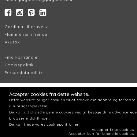
Gardiner til erhverv
Flammehæmmende
Akustik
Find Forhandler
Cookiepolitik
Persondatapolitik
Accepter cookies fra dette website.
Dette website bruger cookies til at tracke din adfærd og forbedre
din brugeroplevelse.
Du kan altid slette gemte cookies ved at besøge dine advancerede
browser indstillinger.
Du kan finde vores cookiepolitik her.
Accepter ikke cookies
Accepter kun funktionelle cookies