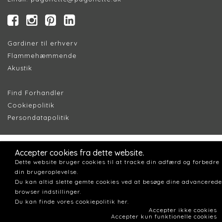
Gardiner til erhverv
Flammehæmmende
Akustik
Find Forhandler
Cookiepolitik
Persondatapolitik
Accepter cookies fra dette website.
Dette website bruger cookies til at tracke din adfærd og forbedre
din brugeroplevelse.
Du kan altid slette gemte cookies ved at besøge dine advancerede
browser indstillinger.
Du kan finde vores cookiepolitik her.
Accepter ikke cookies
Accepter kun funktionelle cookies