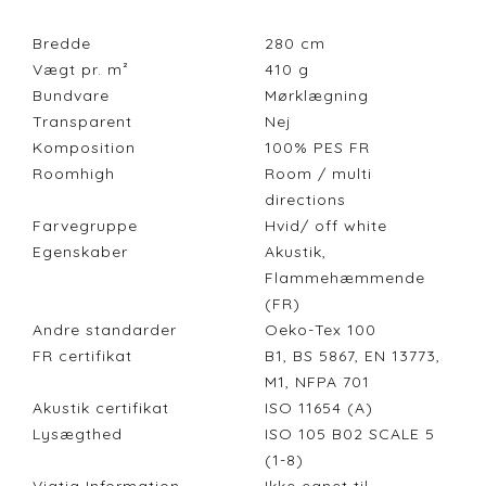
Bredde
280
cm
Vægt pr. m²
410
g
Bundvare
Mørklægning
Transparent
Nej
Komposition
100% PES FR
Roomhigh
Room / multi
directions
Farvegruppe
Hvid/ off white
Egenskaber
Akustik,
Flammehæmmende
(FR)
Andre standarder
Oeko-Tex 100
FR certifikat
B1, BS 5867, EN 13773,
M1, NFPA 701
Akustik certifikat
ISO 11654 (A)
Lysægthed
ISO 105 B02 SCALE 5
(1-8)