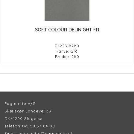
SOFT COLOUR DELINIGHT FR
D422818280
Farve: Grå
Bredde: 280
Pagunette A/S
Skælskør Landevej 39
DK-4200 Slagelse
Telefon:
+45 58 57 04 00
Email:
pagunette@pagunette.dk